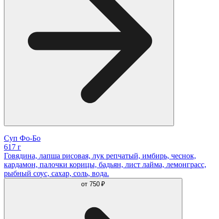
Суп Фо-Бо
617 г
Говядина, лапша рисовая, лук репчатый, имбирь, чеснок,
кардамон, палочки корицы, бадьян, лист лайма, лемонграсс,
рыбный соус, сахар, соль, вода.
от
750 ₽