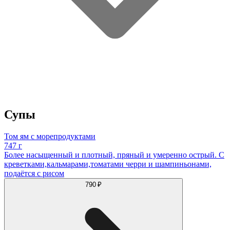
Супы
Том ям с морепродуктами
747 г
Более насыщенный и плотный, пряный и умеренно острый. С
креветками,кальмарами,томатами черри и шампиньонами,
подаётся с рисом
790 ₽