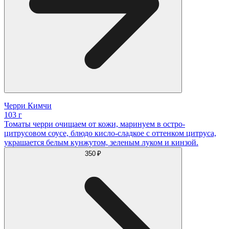
Черри Кимчи
103 г
Томаты черри очищаем от кожи, маринуем в остро-
цитрусовом соусе, блюдо кисло-сладкое с оттенком цитруса,
украшается белым кунжутом, зеленым луком и кинзой.
350 ₽