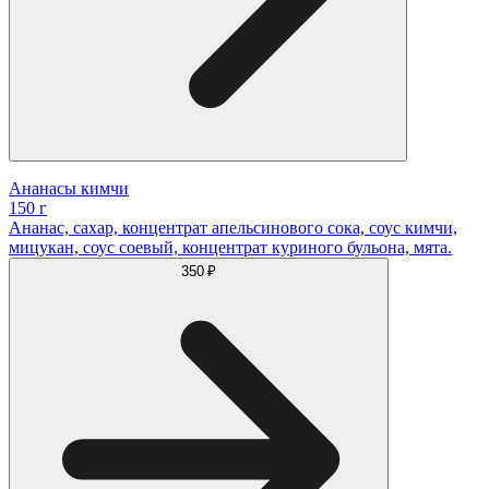
Ананасы кимчи
150 г
Ананас, сахар, концентрат апельсинового сока, соус кимчи,
мицукан, соус соевый, концентрат куриного бульона, мята.
350 ₽