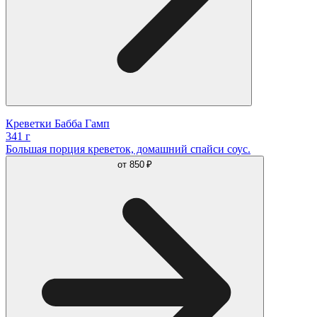
Креветки Бабба Гамп
341 г
Большая порция креветок, домашний спайси соус.
от
850 ₽