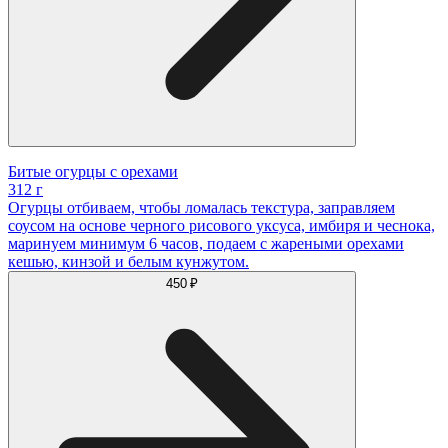
Битые огурцы с орехами
312 г
Огурцы отбиваем, чтобы ломалась текстура, заправляем
соусом на основе черного рисового уксуса, имбиря и чеснока,
маринуем минимум 6 часов, подаем с жареными орехами
кешью, кинзой и белым кунжутом.
450 ₽