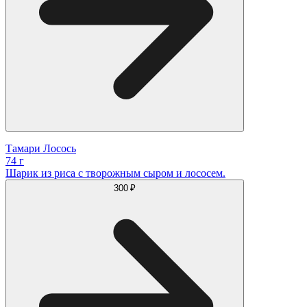
Тамари Лосось
74 г
Шарик из риса с творожным сыром и лососем.
300 ₽