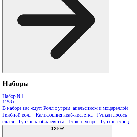
Наборы
Набор №1
1158 г
В наборе вас ждут: Ролл с угрем, апельсином и моцареллой
Грибной ролл Калифорния краб-креветка Гункан лосось
спаси Гункан краб-креветка Гункан угорь Гункан тунец
3 290 ₽