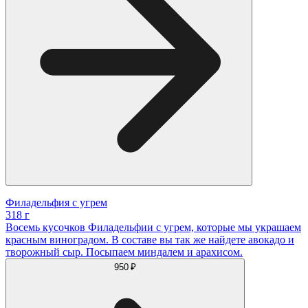
Филадельфия с угрем
318 г
Восемь кусочков Филадельфии с угрем, которые мы украшаем
красным виноградом. В составе вы так же найдете авокадо и
творожный сыр. Посыпаем миндалем и арахисом.
950 ₽