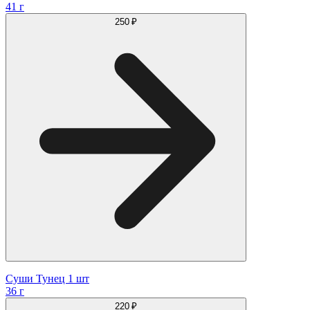
41 г
250 ₽
Суши Тунец 1 шт
36 г
220 ₽