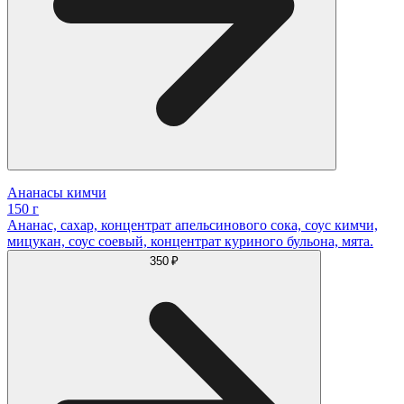
Ананасы кимчи
150 г
Ананас, сахар, концентрат апельсинового сока, соус кимчи,
мицукан, соус соевый, концентрат куриного бульона, мята.
350 ₽