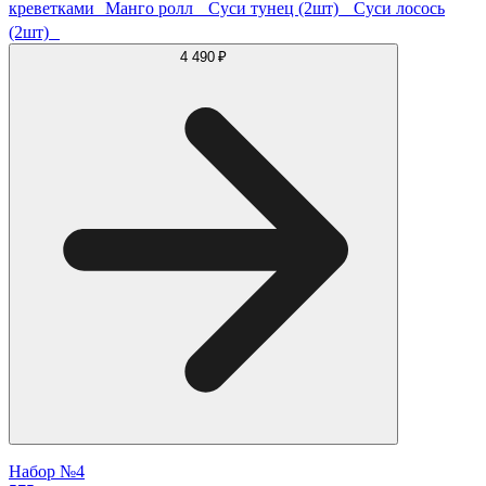
креветками Манго ролл Суси тунец (2шт) Суси лосось
(2шт)
4 490 ₽
Набор №4