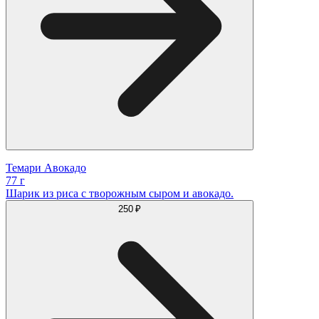
Темари Авокадо
77 г
Шарик из риса с творожным сыром и авокадо.
250 ₽