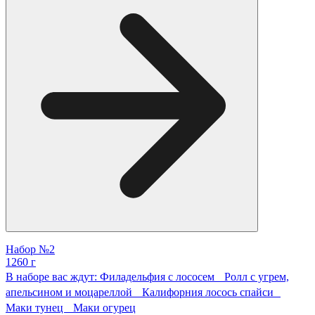
Набор №2
1260 г
В наборе вас ждут: Филадельфия с лососем Ролл с угрем,
апельсином и моцареллой Калифорния лосось спайси
Маки тунец Маки огурец