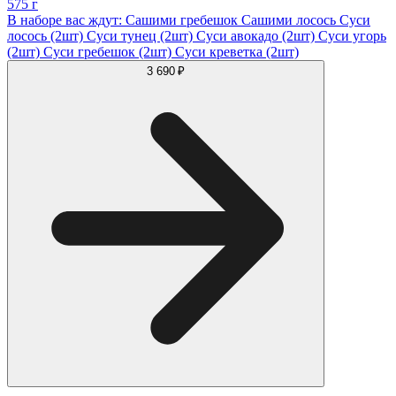
575 г
В наборе вас ждут: Сашими гребешок Сашими лосось Суси
лосось (2шт) Суси тунец (2шт) Суси авокадо (2шт) Суси угорь
(2шт) Суси гребешок (2шт) Суси креветка (2шт)
3 690 ₽