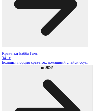
Креветки Бабба Гамп
341 г
Большая порция креветок, домашний спайси соус.
от
850 ₽