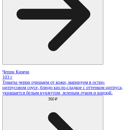
Черри Кимчи
103 г
Томаты черри очищаем от кожи, маринуем в остро-
цитрусовом соусе, блюдо кисло-сладкое с оттенком цитруса,
украшается белым кунжутом, зеленым луком и кинзой.
350 ₽