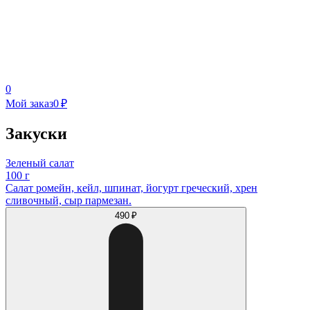
0
Мой заказ
0 ₽
Закуски
Зеленый салат
100 г
Салат ромейн, кейл, шпинат, йогурт греческий, хрен
сливочный, сыр пармезан.
490 ₽